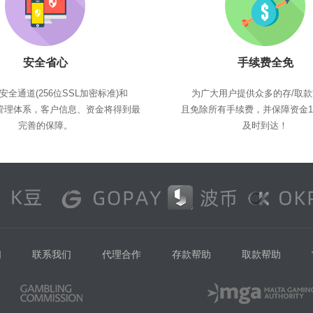
安全省心
手续费全免
安全通道(256位SSL加密标准)和
为广大用户提供众多的存/取
管理体系，客户信息、资金将得到最
且免除所有手续费，并保障资金1
完善的保障。
及时到达！
们
联系我们
代理合作
存款帮助
取款帮助