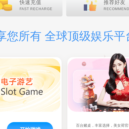
快速充值
推荐好友
FAST RECHARGE
RECOMMEND
享您所有 全球顶级娱乐
百台赌桌，丰富选择，美女荷官