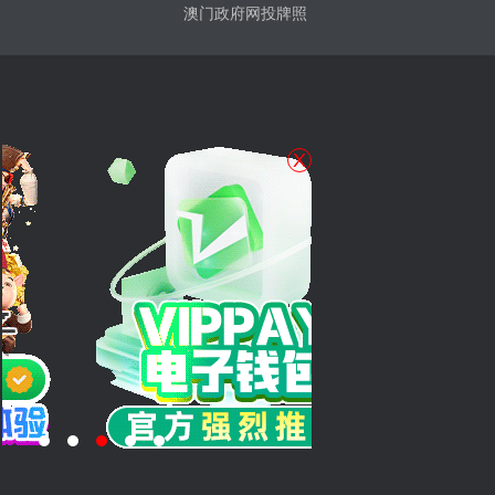
澳门政府网投牌照
X