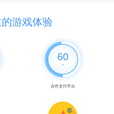
质的游戏体验
60
+
合作支付平台