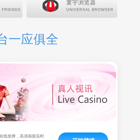
寰宇浏览器
 FRIENDS
UNIVERSAL BROWSER
平台一应俱全
在线发牌，高清画面实时