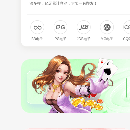
法多样，亿元累计彩池，大奖一触即发！
BB电子
PG电子
JDB电子
MG电子
CQ