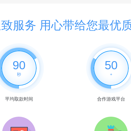
极致服务 用心带给您最优
90
50
秒
+
平均取款时间
合作游戏平台