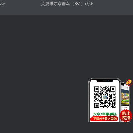
认证
英属维尔京群岛（BVI）认证
X