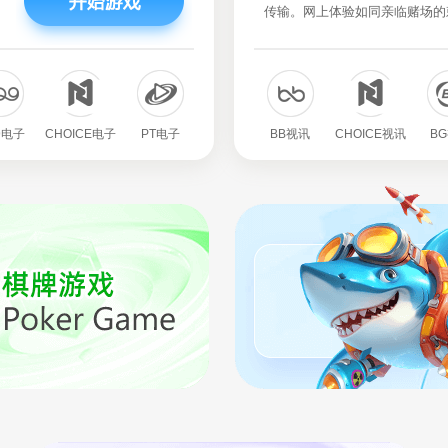
传输。网上体验如同亲临赌场的
9电子
CHOICE电子
PT电子
BB视讯
CHOICE视讯
B